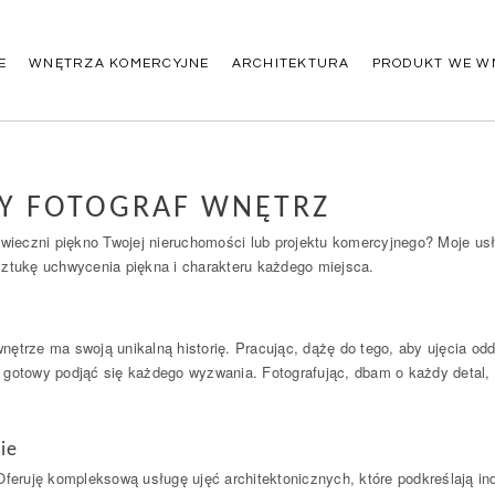
E
WNĘTRZA KOMERCYJNE
ARCHITEKTURA
PRODUKT WE W
NY FOTOGRAF WNĘTRZ
 uwieczni piękno Twojej nieruchomości lub projektu komercyjnego? Moje u
o sztukę uchwycenia piękna i charakteru każdego miejsca.
ętrze ma swoją unikalną historię. Pracując, dążę do tego, aby ujęcia odd
 gotowy podjąć się każdego wyzwania. Fotografując, dbam o każdy detal, 
ie
y. Oferuję kompleksową usługę ujęć architektonicznych, które podkreślają 