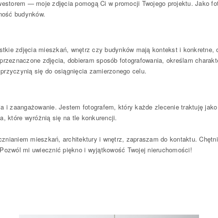
nwestorem — moje zdjęcia pomogą Ci w promocji Twojego projektu. Jako fot
jność budynków.
zystkie zdjęcia mieszkań, wnętrz czy budynków mają kontekst i konkretne
 przeznaczone zdjęcia, dobieram sposób fotografowania, określam charakte
ż przyczynią się do osiągnięcia zamierzonego celu.
asja i zaangażowanie. Jestem fotografem, który każde zlecenie traktuję ja
, które wyróżnią się na tle konkurencji.
cznianiem mieszkań, architektury i wnętrz, zapraszam do kontaktu. Chę
 Pozwól mi uwiecznić piękno i wyjątkowość Twojej nieruchomości!